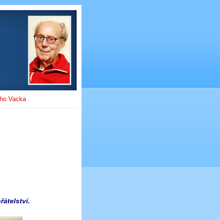
ího Vacka
átelství.