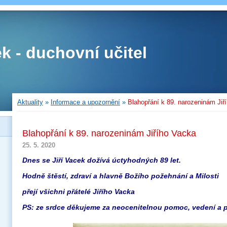
ek - duchovní učitel
Aktuality
»
Informace a upozornění
»
Blahopřání k 89. narozeninám Jiř
Blahopřání k 89. narozeninám Jiřího Vacka
25. 5. 2020
Dnes se Jiří Vacek dožívá úctyhodných 89 let.
Hodně štěstí, zdraví a hlavně Božího požehnání a Milosti
přejí všichni přátelé Jiřího Vacka
PS: ze srdce děkujeme za neocenitelnou pomoc, vedení a př