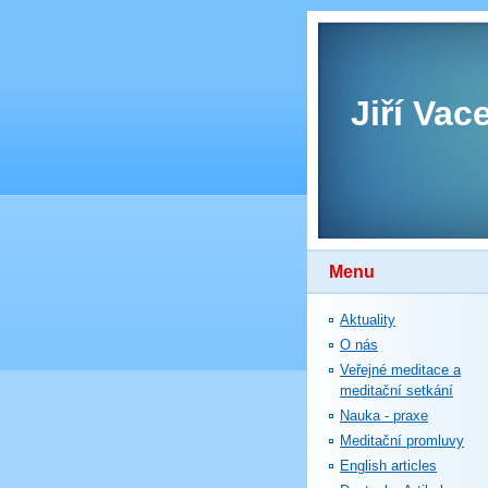
Jiří Vac
Menu
Aktuality
O nás
Veřejné meditace a
meditační setkání
Nauka - praxe
Meditační promluvy
English articles