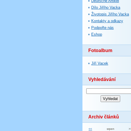
Deutsche Artikel
Dílo Jiřího Vacka
Životopis Jiřího Vacka
Kontakty a odkazy
Podpořte nás
Eshop
Fotoalbum
Jiří Vacek
Vyhledávání
Archiv článků
<<
srpen
>