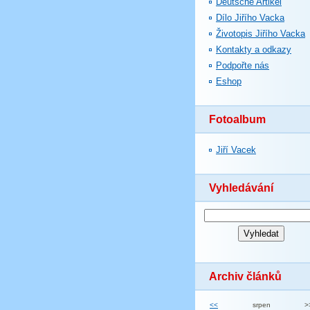
Deutsche Artikel
Dílo Jiřího Vacka
Životopis Jiřího Vacka
Kontakty a odkazy
Podpořte nás
Eshop
Fotoalbum
Jiří Vacek
Vyhledávání
Archiv článků
<<
srpen
>