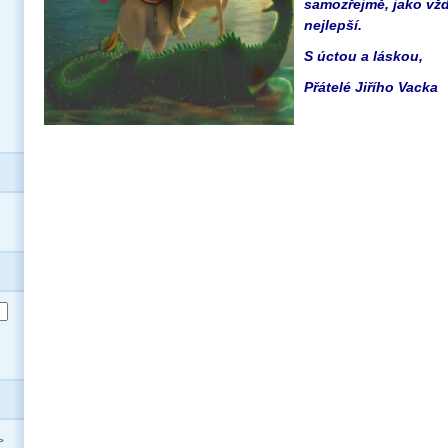
samozřejmě, jako vžd
nejlepší.
S úctou a láskou,
Přátelé Jiřího Vacka
>