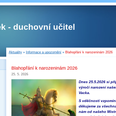
ek - duchovní učitel
Aktuality
»
Informace a upozornění
»
Blahopřání k narozeninám 2026
Blahopřání k narozeninám 2026
25. 5. 2026
Dnes 25.5.2026 si př
výročí narození našeh
Vacka.
S vděčností vzpomín
děkujeme za všechna
nám od našeho Mistra