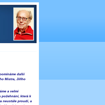
ipomínáme další
o Mistra, Jiřího
áme a velmi
 požehnání, která k
 neustále proudí, a