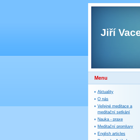
Jiří Vac
Menu
Aktuality
O nás
Veřejné meditace a
meditační setkání
Nauka - praxe
Meditační promluvy
English articles