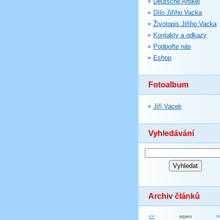
Deutsche Artikel
Dílo Jiřího Vacka
Životopis Jiřího Vacka
Kontakty a odkazy
Podpořte nás
Eshop
Fotoalbum
Jiří Vacek
Vyhledávání
Archiv článků
<<
srpen
>