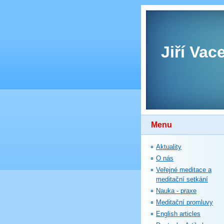
Jiří Vac
Menu
Aktuality
O nás
Veřejné meditace a
meditační setkání
Nauka - praxe
Meditační promluvy
English articles