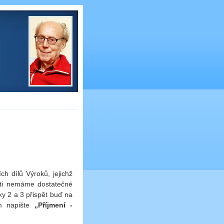
ch dílů Výroků, jejichž
sti nemáme dostatečné
ky 2 a 3 přispět buď na
m napište
„Příjmení -