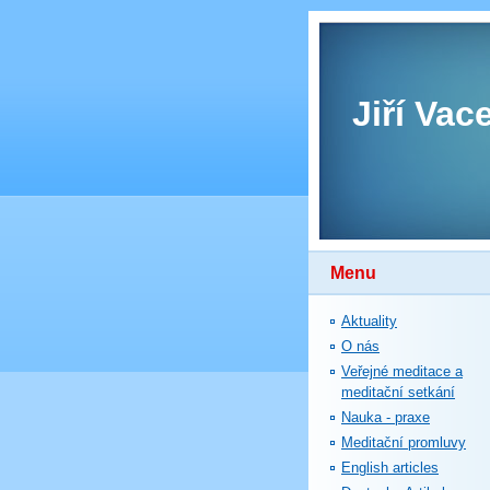
Jiří Vac
Menu
Aktuality
O nás
Veřejné meditace a
meditační setkání
Nauka - praxe
Meditační promluvy
English articles