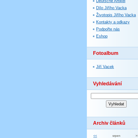
Deutsche Artikel
Dílo Jiřího Vacka
Životopis Jiřího Vacka
Kontakty a odkazy
Podpořte nás
Eshop
Fotoalbum
Jiří Vacek
Vyhledávání
Archiv článků
<<
srpen
>