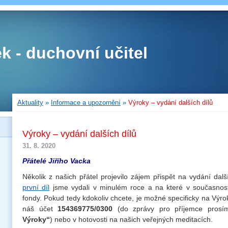
ek - duchovní učitel
Aktuality
»
Informace a upozornění
»
Výroky – vydání dalších dílů
Výroky – vydání dalších dílů
31. 8. 2020
Přátelé Jiřího Vacka
Několik z našich přátel projevilo zájem přispět na vydání další
první díl
jsme vydali v minulém roce a na které v současno
fondy. Pokud tedy kdokoliv chcete, je možné specificky na Výro
náš účet
154369775/0300
(do zprávy pro příjemce prosí
Výroky“
) nebo v hotovosti na našich veřejných meditacích.