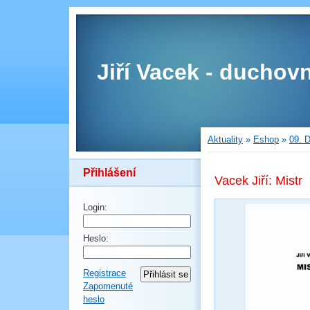
Jiří Vacek - duchovn
Aktuality
»
Eshop
»
09. D
Přihlášení
Vacek Jiří: Mistr
Login:
Heslo:
Registrace
Zapomenuté
heslo