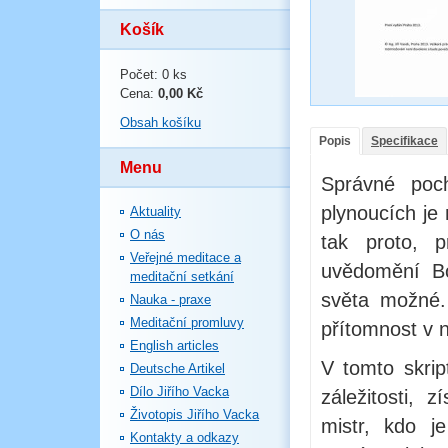
Košík
Počet: 0 ks
Cena:
0,00 Kč
Obsah košíku
Popis
Specifikace
Menu
Správné poc
plynoucích je
Aktuality
O nás
tak proto, 
Veřejné meditace a
uvědomění B
meditační setkání
světa možné.
Nauka - praxe
Meditační promluvy
přítomnost v 
English articles
V tomto skrip
Deutsche Artikel
Dílo Jiřího Vacka
záležitosti, 
Životopis Jiřího Vacka
mistr, kdo j
Kontakty a odkazy