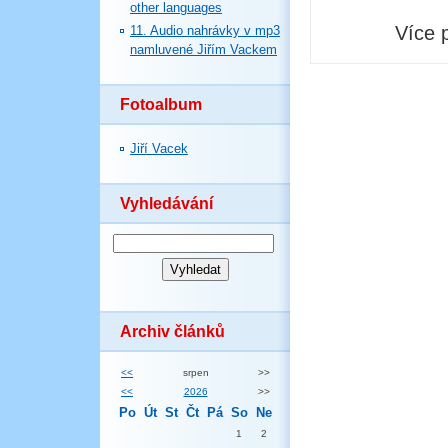
other languages
Více 
11. Audio nahrávky v mp3
namluvené Jiřím Vackem
Fotoalbum
Jiří Vacek
Vyhledávání
Archiv článků
<<
srpen
>>
<<
2026
>>
Po
Út
St
Čt
Pá
So
Ne
1
2