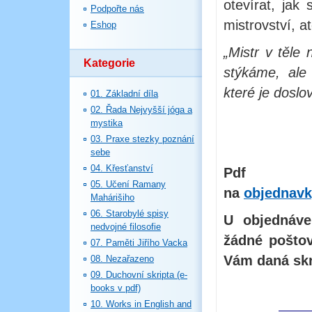
otevírat, jak
Podpořte nás
mistrovství, at
Eshop
„Mistr v těle
Kategorie
stýkáme, ale
které je doslo
01. Základní díla
02. Řada Nejvyšší jóga a
mystika
03. Praxe stezky poznání
sebe
04. Křesťanství
Pdf ob
05. Učení Ramany
na
objednavk
Mahárišiho
06. Starobylé spisy
U objednáve
nedvojné filosofie
žádné poštov
07. Paměti Jiřího Vacka
Vám daná skr
08. Nezařazeno
09. Duchovní skripta (e-
books v pdf)
10. Works in English and