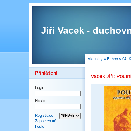
Jiří Vacek - duchovn
Aktuality
»
Eshop
»
04. K
Přihlášení
Vacek Jiří: Poutn
Login:
Heslo:
Registrace
Zapomenuté
heslo