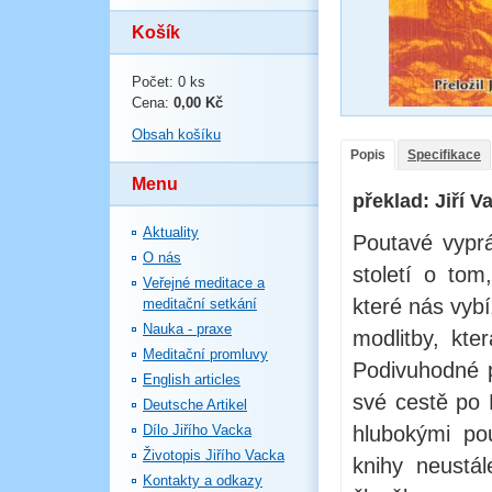
Košík
Počet: 0 ks
Cena:
0,00 Kč
Obsah košíku
Popis
Specifikace
Menu
překlad: Jiří V
Aktuality
Poutavé vypr
O nás
století o tom
Veřejné meditace a
které nás vyb
meditační setkání
Nauka - praxe
modlitby, kte
Meditační promluvy
Podivuhodné p
English articles
své cestě po 
Deutsche Artikel
Dílo Jiřího Vacka
hlubokými po
Životopis Jiřího Vacka
knihy neustá
Kontakty a odkazy