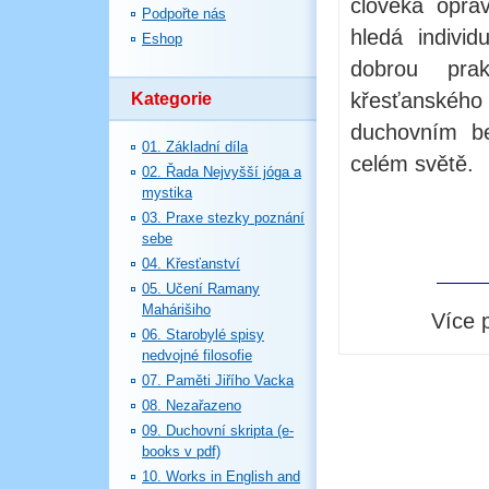
člověka opra
Podpořte nás
hledá individ
Eshop
dobrou prak
křesťanského
Kategorie
duchovním be
01. Základní díla
celém světě.
02. Řada Nejvyšší jóga a
mystika
03. Praxe stezky poznání
sebe
04. Křesťanství
05. Učení Ramany
Mahárišiho
Více 
06. Starobylé spisy
nedvojné filosofie
07. Paměti Jiřího Vacka
08. Nezařazeno
09. Duchovní skripta (e-
books v pdf)
10. Works in English and