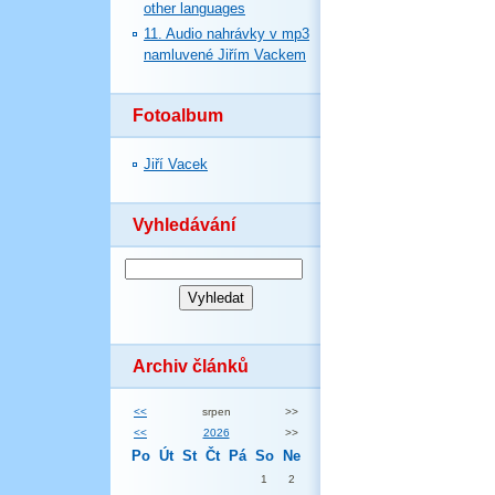
other languages
11. Audio nahrávky v mp3
namluvené Jiřím Vackem
Fotoalbum
Jiří Vacek
Vyhledávání
Archiv článků
<<
srpen
>>
<<
2026
>>
Po
Út
St
Čt
Pá
So
Ne
1
2