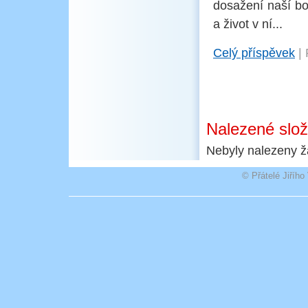
dosažení naší bo
a život v ní...
Celý příspěvek
|
Nalezené slo
Nebyly nalezeny ž
© Přátelé Jiříh