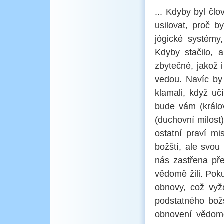
... Kdyby byl čl
usilovat, proč b
jógické systémy,
Kdyby stačilo, 
zbytečné, jakož i
vedou. Navíc by 
klamali, když uč
bude vám (králo
(duchovní milost
ostatní praví mi
božští, ale svo
nás zastřena pře
vědomě žili. Pok
obnovy, což vyž
podstatného bož
obnovení vědomé