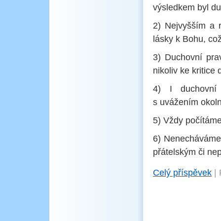
výsledkem byl du
2) Nejvyšším a r
lásky k Bohu, což
3) Duchovní pra
nikoliv ke kritic
4) I duchovní
s uvážením okoln
5) Vždy počítáme
6) Nenecháváme 
přátelským či ne
Celý příspěvek
|