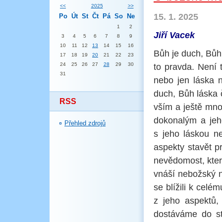
<<
2025
>>
15. 1. 2025
Po
Út
St
Čt
Pá
So
Ne
1
2
Jiří Vacek
3
4
5
6
7
8
9
10
11
12
13
14
15
16
Bůh je duch, Bůh j
17
18
19
20
21
22
23
24
25
26
27
28
29
30
to pravda. Není 
31
nebo jen láska n
duch, Bůh láska č
RSS
vším a ještě mn
dokonalým a jeh
Přehled zdrojů
s jeho láskou ne
aspekty stavět pr
nevědomost, kter
vnáší nebožský 
se blížili k cel
z jeho aspektů,
dostáváme do st