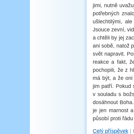
jimi, nutně uvaž
potřebných znal
ušlechtilými, al
Jsouce zevní, vid
a chtěli by jej z
ani sobě, natož p
svět napravit. P
reakce a fakt, 
pochopili, že z h
má být, a že oni 
jim patří. Pokud 
v souladu s božs
dosáhnout Boha. 
je jen marnost a
působí proti řádu
Celý příspěvek
|