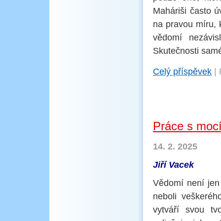
Maháriši často úv
na pravou míru, k
vědomí nezávisl
Skutečnosti sam
Celý příspěvek
|
Práce s moc
14. 2. 2025
Jiří Vacek
Vědomí není jen
neboli veškeréh
vytváří svou tv