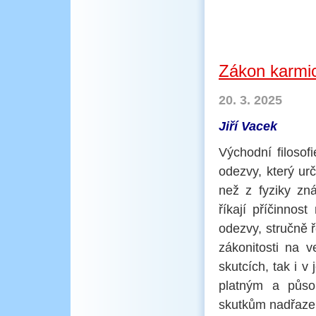
Zákon karmi
20. 3. 2025
Jiří Vacek
Východní filoso
odezvy, který urč
než z fyziky zn
říkají příčinnos
odezvy, stručně
zákonitosti na v
skutcích, tak i v
platným a půso
skutkům nadřaze