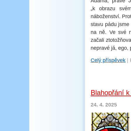
Adama, pravé Já
„k obrazu svém
náboženství. Prot
stavu pádu jsme 
na ně. Ve své n
začali ztotožňov
nepravé já, ego,
Celý příspěvek
|
Blahopřání k
24. 4. 2025