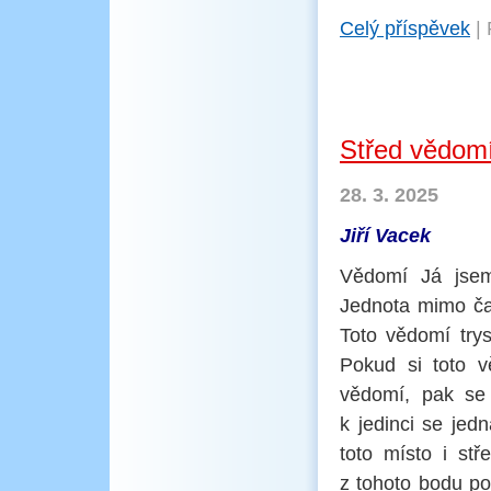
Celý příspěvek
|
Střed vědom
28. 3. 2025
Jiří Vacek
Vědomí Já jsem 
Jednota mimo čas
Toto vědomí trys
Pokud si toto 
vědomí, pak se
k jedinci se jed
toto místo i st
z tohoto bodu po