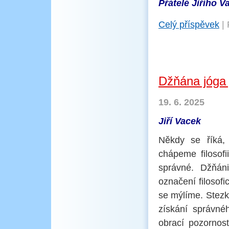
Přátelé Jiřího V
Celý příspěvek
|
Džňána jóga 
19. 6. 2025
Jiří Vacek
Někdy se říká, 
chápeme filosofi
správné. Džňán
označení filosof
se mýlíme. Stezk
získání správné
obrací pozornos