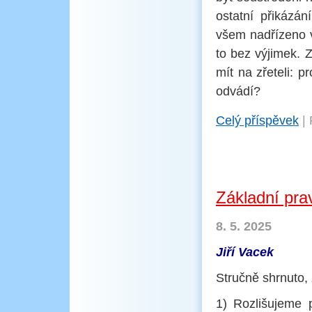
ostatní přikázá
všem nadřízeno v
to bez výjimek. 
mít na zřeteli: 
odvádí?
Celý příspěvek
|
Základní prav
8. 5. 2025
Jiří Vacek
Stručně shrnuto, 
1) Rozlišujeme p