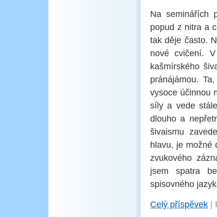
Na seminářích p
popud z nitra a c
tak děje často. 
nové cvičení. 
kašmírského šiva
pránájámou. Ta, 
vysoce účinnou m
síly a vede stá
dlouho a nepřetr
šivaismu zaved
hlavu, je možné 
zvukového zázna
jsem spatra be
spisovného jazy
Celý příspěvek
|