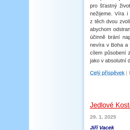
pro šťastný živo
nežijeme. Víra i
z těch dvou zvol
abychom odstrani
účinně brání nap
nevíra v Boha a 
cílem působení zl
jako v absolutní 
Celý příspěvek
|
Jedlové Kost
29. 1. 2025
Jiří Vacek