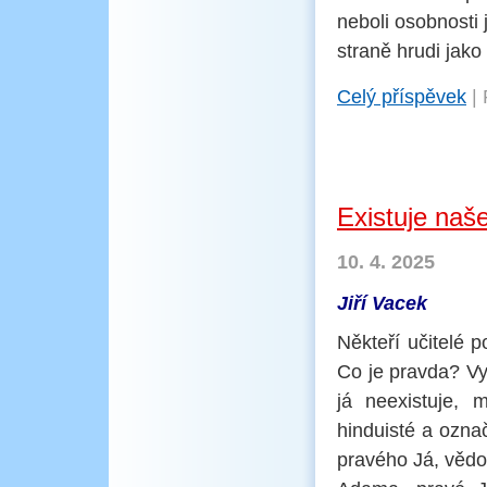
neboli osobnosti
straně hrudi jako
Celý příspěvek
|
Existuje naše
10. 4. 2025
Jiří Vacek
Někteří učitelé po
Co je pravda? Vys
já neexistuje, 
hinduisté a ozna
pravého Já, vědo