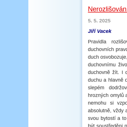
Nerozlišován
5. 5. 2025
Jiří Vacek
Pravidla rozli
duchovních pravd.
duch osvobozuje,
duchovnímu živo
duchovně žít. I
duchu a hlavně d
slepém dodržov
hrozných omylů a
nemohu si vzpom
absolutně, vždy 
svou bytostí a t
být soustředěni 