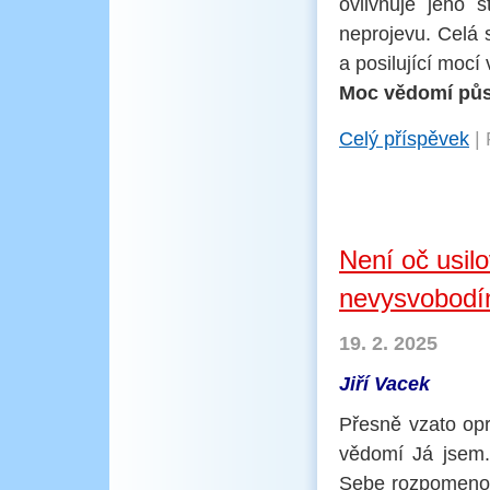
ovlivňuje jeho 
neprojevu. Celá s
a posilující mocí
Moc vědomí půso
Celý příspěvek
|
Není oč usilo
nevysvobod
19. 2. 2025
Jiří Vacek
Přesně vzato opr
vědomí Já jsem.
Sebe rozpomenout