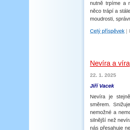
nutně trpíme a 
něco trápí a stál
moudrosti, správ
Celý příspěvek
|
Nevíra a víra
22. 1. 2025
Jiří Vacek
Nevíra je stejn
směrem. Snižuje
nemožné a nemoci
silnější než neví
nás přesahuje ne