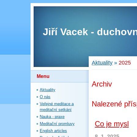
Jiří Vacek - duchovn
Aktuality
»
2025
Menu
Archiv
Aktuality
O nás
Nalezené pří
Veřejné meditace a
meditační setkání
Nauka - praxe
Co je mysl
Meditační promluvy
English articles
8. 1. 2025