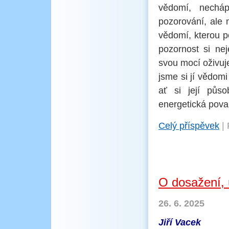
vědomí, necháp
pozorování, ale
vědomí, kterou p
pozornost si ne
svou mocí oživuje
jsme si jí vědomi
ať si její půso
energetická pova
Celý příspěvek
|
O dosažení, ú
26. 6. 2025
Jiří Vacek