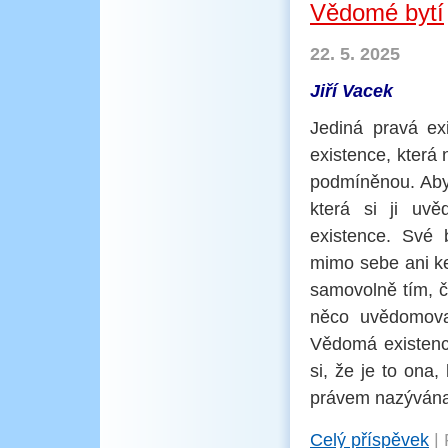
Vědomé bytí
22. 5. 2025
Jiří Vacek
Jediná pravá ex
existence, která 
podmíněnou. Aby
která si ji uv
existence. Své 
mimo sebe ani k
samovolně tím, 
něco uvědomova
Vědomá existenc
si, že je to ona,
právem nazývána 
Celý příspěvek
|