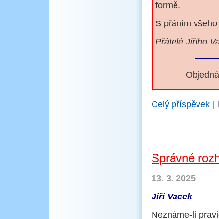
formě.
S přáním všeho
Přátelé Jiřího V
Objednáv
Celý příspěvek
|
Správné roz
13. 3. 2025
Jiří Vacek
Neznáme-li pravid