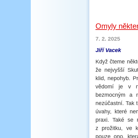
Omyly někter
7. 2. 2025
Jiří Vacek
Když čteme někt
že nejvyšší Sku
klid, nepohyb. P
vědomí je v n
bezmocným a ne
nezúčastní. Tak 
úvahy, které ne
praxi. Také se 
z prožitku, ve 
pouze ono, kter