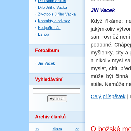
Deutsche Artikel
Dílo Jiřího Vacka
Jiří Vacek
Životopis Jiřího Vacka
Když říkáme: ne
Kontakty a odkazy
Podpořte nás
jakýmkoliv výtvor
Eshop
sám rovněž není 
podobně. Chápejm
Fotoalbum
myšlenky, city a 
a nikoliv mysl s
Jiří Vacek
myslet, cítit, př
může být činná n
Vyhledávání
stále. Nemůže neb
Celý příspěvek
|
Archiv článků
O božské mo
<<
březen
>>