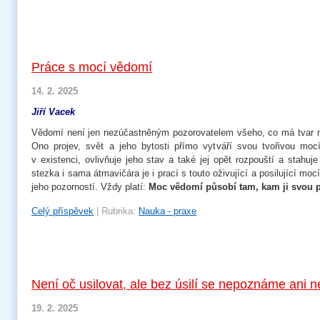
Práce s mocí vědomí
14. 2. 2025
Jiří Vacek
Vědomí není jen nezúčastněným pozorovatelem všeho, co má tvar ne
Ono projev, svět a jeho bytosti přímo vytváří svou tvořivou mocí
v existenci, ovlivňuje jeho stav a také jej opět rozpouští a stahuj
stezka i sama átmavičára je i prací s touto oživující a posilující mo
jeho pozorností. Vždy platí:
Moc vědomí působí tam, kam ji svou 
Celý příspěvek
|
Rubrika:
Nauka - praxe
Není oč usilovat, ale bez úsilí se nepoznáme ani
19. 2. 2025