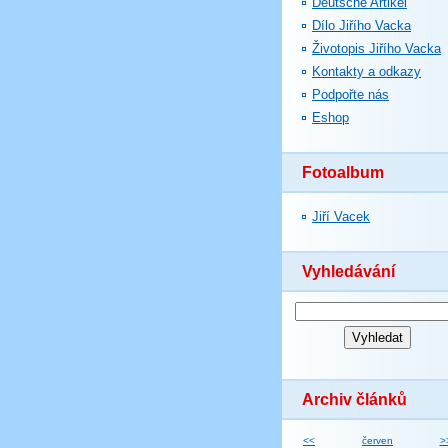
Deutsche Artikel
Dílo Jiřího Vacka
Životopis Jiřího Vacka
Kontakty a odkazy
Podpořte nás
Eshop
Fotoalbum
Jiří Vacek
Vyhledávání
Archiv článků
<<
červen
>