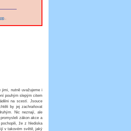
hop
..
e jimi, nutně uvažujeme i
dení pouhým slepým citem
áděni na scestí. Jsouce
htěli by jej zachraňovat
ruhým. Nic neznají, ale
e promysleli zákon akce a
ochopili, že z hlediska
žijí v takovém světě, jaký