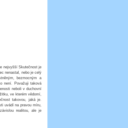
e nejvyšší Skutečnost je
ec nenastal, nebo je celý
astněným, bezmocným a
o není. Považuji taková
enosti neboli v duchovní
ožitku, ve kterém vědomí,
ečnost takovou, jaká je.
sti uvádí na pravou míru,
ávislou realitou, ale je