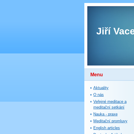
Jiří Vac
Menu
Aktuality
O nás
Veřejné meditace a
meditační setkání
Nauka - praxe
Meditační promluvy
English articles