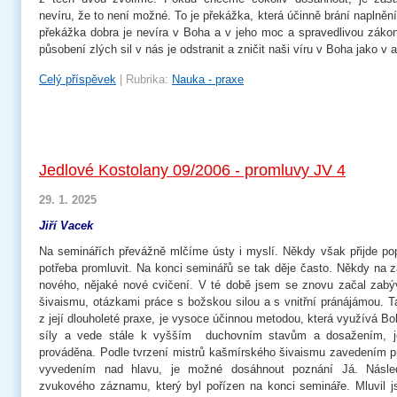
nevíru, že to není možné. To je překážka, která účinně brání naplnění
překážka dobra je nevíra v Boha a v jeho moc a spravedlivou zákon
působení zlých sil v nás je odstranit a zničit naši víru v Boha jako v 
Celý příspěvek
|
Rubrika:
Nauka - praxe
Jedlové Kostolany 09/2006 - promluvy JV 4
29. 1. 2025
Jiří Vacek
Na seminářích převážně mlčíme ústy i myslí. Někdy však přijde popu
potřeba promluvit. Na konci seminářů se tak děje často. Někdy na 
nového, nějaké nové cvičení. V té době jsem se znovu začal zab
šivaismu, otázkami práce s božskou silou a s vnitřní pránájámou. T
z její dlouholeté praxe, je vysoce účinnou metodou, která využívá Bo
síly a vede stále k vyšším duchovním stavům a dosažením, je-l
prováděna. Podle tvrzení mistrů kašmírského šivaismu zavedením p
vyvedením nad hlavu, je možné dosáhnout poznání Já. Násled
zvukového záznamu, který byl pořízen na konci semináře. Mluvil j