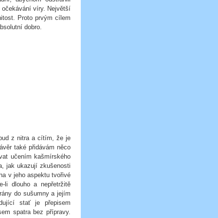
 očekávání víry. Největší
itost. Proto prvým cílem
absolutní dobro.
d z nitra a cítím, že je
závěr také přidávám něco
ývat učením kašmírského
a, jak ukazují zkušenosti
ha v jeho aspektu tvořivé
i dlouho a nepřetržitě
rány do sušumny a jejím
ující stať je přepisem
sem spatra bez přípravy.