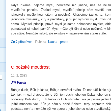
Když říkáme: nejsme mysl, neříkáme nic jiného, než že nejs
myslícího principu. Základ mysli, myslící princip sám rovněž nen
jakoukoliv myšlenkou, citem a podobně. Chápejme jasně, to, če
jednotlivé myšlenky, city a představy, jsou jen výtvory mysli, myslící
sama. Myslící princip, pravá mysl je sama schopnost myslet, cítit
pamatovat si neboli paměť. Mysl může být činná nebo nečinná, v klid
zde stále. Nemůže nebýt, ale existuje v neprojeveném stavu stále.
Celý příspěvek
|
Rubrika:
Nauka - praxe
O božské moudrosti
15. 1. 2025
Jiří Vacek
Bůh je duch, Bůh je láska, Bůh je stvořitel světa. To nás učí bible a 
tak, jak mnozí chápou, že je Bůh jen duch nebo jen láska nebo jen stv
oddělený Bůh duch, Bůh láska či Bůh stvořitel, ale je pouze jeden 
ještě mnohem víc. Bůh je sám v sobě Bohem, tedy naprosto dok
podstata není a nemůže být ve sporu s jeho láskou nebo stvořitelsk
>