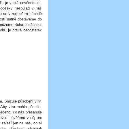
 To je velká nevědomost,
ebožský nesoulad v náš
e se v nejlepším případě
osti nutně dostáváme do
 nemůžeme Boha dosáhnout
ybí, je právě nedostatek
m. Snižuje působení víry.
Aby víra mohla působit,
 něčeho, co nás přesahuje
život: nevěříme v něj ani
 záleží jen na nás, co si
ní, abychom odstranili