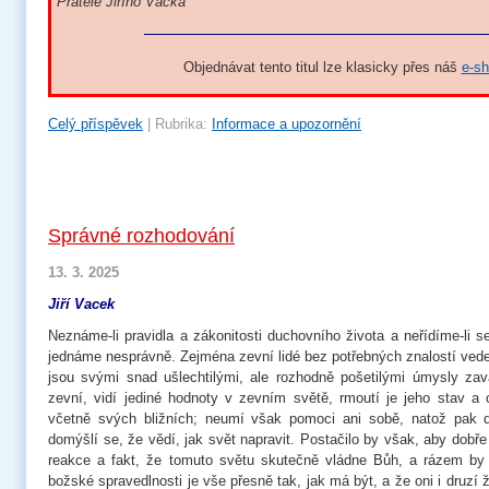
Přátelé Jiřího Vacka
Objednávat tento titul lze klasicky přes náš
e-s
Celý příspěvek
|
Rubrika:
Informace a upozornění
Správné rozhodování
13. 3. 2025
Jiří Vacek
Neznáme-li pravidla a zákonitosti duchovního života a neřídíme-li s
jednáme nesprávně. Zejména zevní lidé bez potřebných znalostí ve
jsou svými snad ušlechtilými, ale rozhodně pošetilými úmysly zav
zevní, vidí jediné hodnoty v zevním světě, rmoutí je jeho stav a c
včetně svých bližních; neumí však pomoci ani sobě, natož pak d
domýšlí se, že vědí, jak svět napravit. Postačilo by však, aby dobř
reakce a fakt, že tomuto světu skutečně vládne Bůh, a rázem by p
božské spravedlnosti je vše přesně tak, jak má být, a že oni i druzí 