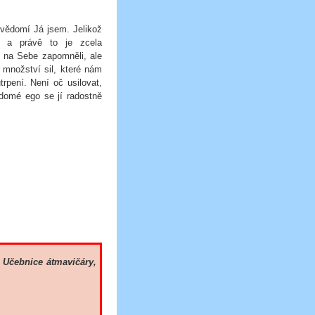
 vědomí Já jsem. Jelikož
 a právě to je zcela
n na Sebe zapomněli, ale
é množství sil, které nám
rpení. Není oč usilovat,
ědomé ego se jí radostně
,
Učebnice átmavičáry,