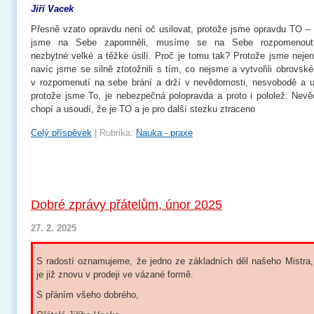
Jiří Vacek
Přesně vzato opravdu není oč usilovat, protože jsme opravdu TO –
jsme na Sebe zapomněli, musíme se na Sebe rozpomenout
nezbytné velké a těžké úsilí. Proč je tomu tak? Protože jsme neje
navíc jsme se silně ztotožnili s tím, co nejsme a vytvořili obrovsk
v rozpomenutí na sebe brání a drží v nevědomosti, nesvobodě a ut
protože jsme To, je nebezpečná polopravda a proto i pololež. Nev
chopí a usoudí, že je TO a je pro další stezku ztraceno
Celý příspěvek
|
Rubrika:
Nauka - praxe
Dobré zprávy přátelům, únor 2025
27. 2. 2025
S radostí oznamujeme, že jedno ze základních děl našeho Mistra
je již znovu v prodeji ve vázané formě.
S přáním všeho dobrého,