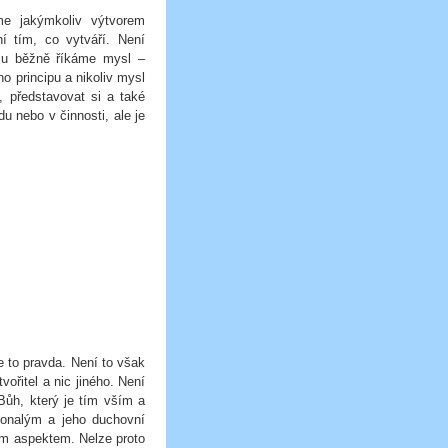
me jakýmkoliv výtvorem
í tím, co vytváří. Není
mu běžně říkáme mysl –
ho principu a nikoliv mysl
, představovat si a také
u nebo v činnosti, ale je
je to pravda. Není to však
ořitel a nic jiného. Není
Bůh, který je tím vším a
onalým a jeho duchovní
ým aspektem. Nelze proto