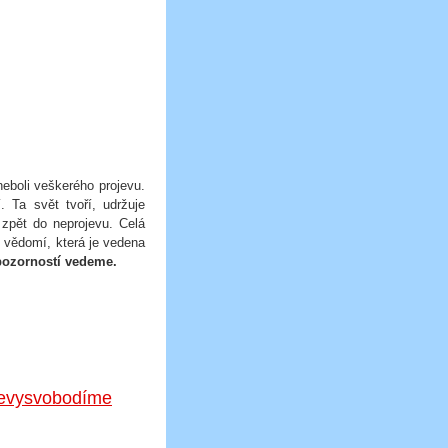
boli veškerého projevu.
. Ta svět tvoří, udržuje
e zpět do neprojevu. Celá
cí vědomí, která je vedena
pozorností vedeme.
 nevysvobodíme