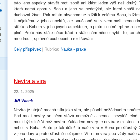
tyto jeho aspekty stavět proti sobě ani klást jeden výš než druhý.
>
která nemá oporu v Bohu a jeho se nedotýká, ale která vnáší n
e
duchovní život. Pak místo abychom se blížili k celému Bohu, blížím
1
k nějakému z jeho aspektů, ale současně se vlivem naší nemoudr
8
střetu s Bohem v jeho jiných aspektech, a proto i nutně trpíme a
5
plně. Proto nás stále něco trápí a stále nám něco chybí. To, co ch
2
moudrosti, správné pochopení a rozlišování.
9
Celý příspěvek
|
Rubrika:
Nauka - praxe
Nevíra a víra
22. 1. 2025
Jiří Vacek
Nevíra je stejně mocná síla jako víra, ale působí nežádoucím směre
Pod mocí nevíry se něco stává nemožné a nemoci nevyléčitelné. 
musí být silnější než nevíra. Základem nevíry je nevíra v existenci
neboli v Boha. Proto je tak důležitá naše víra v Boha pro šťastný 
v jeho dary a proto šťastně nežijeme. Víra i nevíra jsou vždy naše a
z těch dvou zvolíme. Pokud chceme cokoliv dosáhnout, je zásad