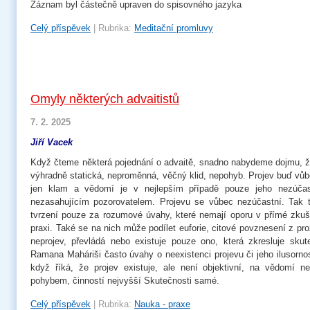
Záznam byl částečně upraven do spisovného jazyka
Celý příspěvek
|
Rubrika:
Meditační promluvy
Omyly některých advaitistů
7. 2. 2025
Jiří Vacek
Když čteme některá pojednání o advaitě, snadno nabydeme dojmu, ž
výhradně statická, neproměnná, věčný klid, nepohyb. Projev buď vůb
jen klam a vědomí je v nejlepším případě pouze jeho nezúč
nezasahujícím pozorovatelem. Projevu se vůbec nezúčastní. Tak t
tvrzení pouze za rozumové úvahy, které nemají oporu v přímé zkuš
praxi. Také se na nich může podílet euforie, citové povznesení z pr
neprojev, převládá nebo existuje pouze ono, která zkresluje skut
Ramana Maháriši často úvahy o neexistenci projevu či jeho ilusorno
když říká, že projev existuje, ale není objektivní, na vědomí nez
pohybem, činností nejvyšší Skutečnosti samé.
Celý příspěvek
|
Rubrika:
Nauka - praxe