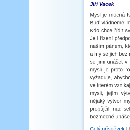
Jiří Vacek
Mysl je mocná tv
Buď vládneme my
Kdo chce řídit s
Její řízení před
naším pánem, kte
a my se jich be
se jimi unášet v
mysli je proto r
vyžaduje, abycho
ve kterém vznikaj
mysli, jejím vý
nějaký výtvor m
propůjčili nad 
bezmocně unášen
Celý příspěvek
|