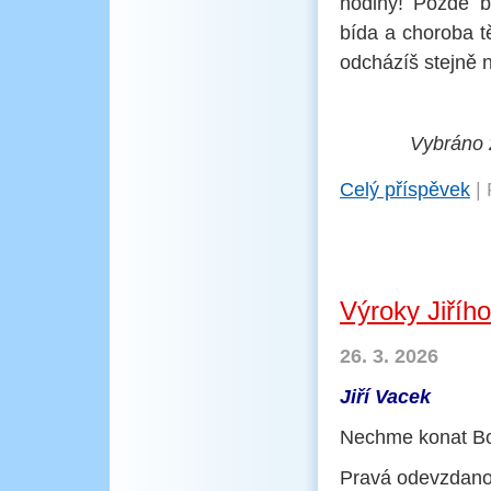
hodiny! Pozdě b
bída a choroba t
odcházíš stejně n
Vybráno 
Celý příspěvek
|
Výroky Jiříh
26. 3. 2026
Jiří Vacek
Nechme konat Bo
Pravá odevzdano