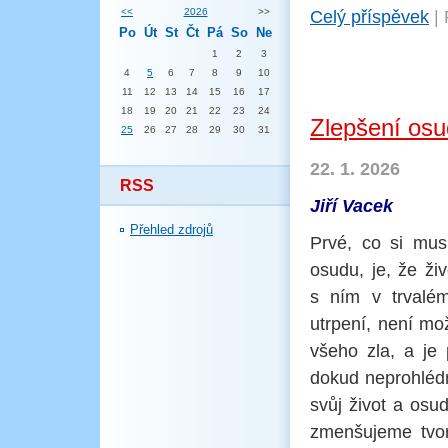
<<
2026
>>
Celý příspěvek
|
Po
Út
St
Čt
Pá
So
Ne
1
2
3
4
5
6
7
8
9
10
11
12
13
14
15
16
17
18
19
20
21
22
23
24
Zlepšení os
25
26
27
28
29
30
31
22. 1. 2026
RSS
Jiří Vacek
Přehled zdrojů
Prvé, co si mus
osudu, je, že ži
s ním v trvalém
utrpení, není mož
všeho zla, a je
dokud neprohlédn
svůj život a osu
zmenšujeme tvor