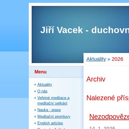
Jiří Vacek - duchovn
Aktuality
»
2026
Menu
Archiv
Aktuality
O nás
Nalezené pří
Veřejné meditace a
meditační setkání
Nauka - praxe
Nezodpověze
Meditační promluvy
English articles
14. 1. 2026