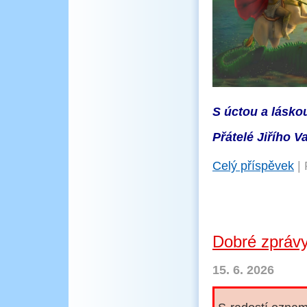
S úctou a lásko
Přátelé Jiřího V
Celý příspěvek
|
Dobré zprávy
15. 6. 2026