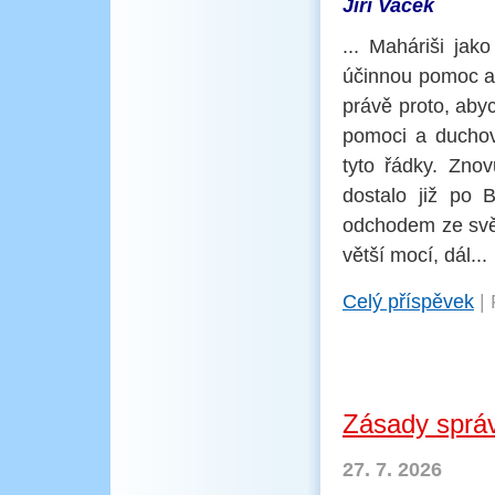
Jiří Vacek
... Maháriši jak
účinnou pomoc a 
právě proto, aby
pomoci a duchov
tyto řádky. Zno
dostalo již po 
odchodem ze svě
větší mocí, dál...
Celý příspěvek
|
Zásady sprá
27. 7. 2026