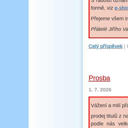
S radostí ozna
formě, viz
e-sho
Přejeme všem in
Přátelé Jiřího V
Celý příspěvek
|
Prosba
1. 7. 2026
Vážení a milí př
prodej titulů z 
podle nás vel