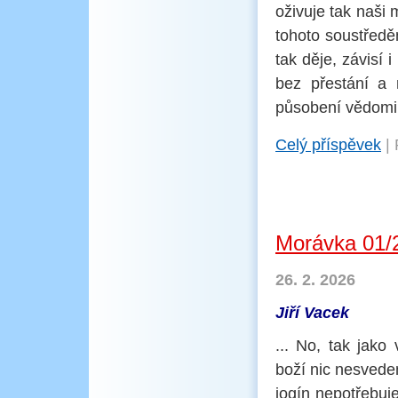
oživuje tak naši m
tohoto soustředěn
tak děje, závisí 
bez přestání a 
působení vědomi 
Celý příspěvek
|
Morávka 01/
26. 2. 2026
Jiří Vacek
... No, tak jak
boží nic nesvede
jogín nepotřebuj