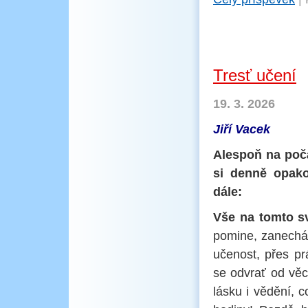
Tresť učení
19. 3. 2026
Jiří Vacek
Alespoň na počá
si denně opako
dále:
Vše na tomto sv
pomine, zanechá 
učenost, přes pr
se odvrať od věc
lásku i vědění, 