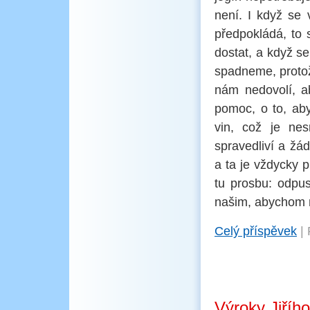
není. I když se 
předpokládá, to
dostat, a když s
spadneme, protož
nám nedovolí, a
pomoc, o to, aby
vin, což je ne
spravedliví a žá
a ta je vždycky 
tu prosbu: odpu
našim, abychom n
Celý příspěvek
|
Výroky Jiříh