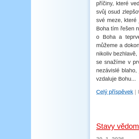
příčiny, které v
svůj osud zlepšo
své meze, které 
Boha tím řešen n
o Boha a teprve
můžeme a dokonc
nikoliv bezhlavě
se snažíme v pr
nezávislé blaho, 
vzdaluje Bohu...
Celý příspěvek
|
Stavy vědomí