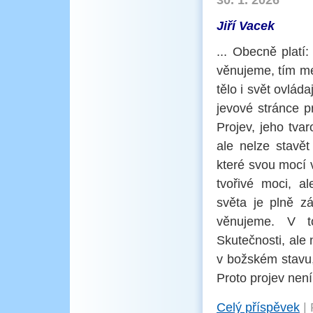
30. 1. 2026
Jiří Vacek
... Obecně platí
věnujeme, tím mé
tělo i svět ovlád
jevové stránce pr
Projev, jeho tva
ale nelze stavět
které svou mocí 
tvořivé moci, a
světa je plně z
věnujeme. V t
Skutečnosti, ale
v božském stavu,
Proto projev nen
Celý příspěvek
|