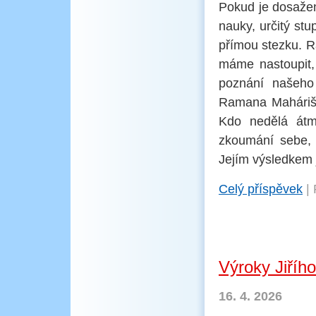
Pokud je dosažen
nauky, určitý stu
přímou stezku. R
máme nastoupit, 
poznání našeho 
Ramana Maháriši
Kdo nedělá átma
zkoumání sebe, 
Jejím výsledkem 
Celý příspěvek
|
Výroky Jiříh
16. 4. 2026