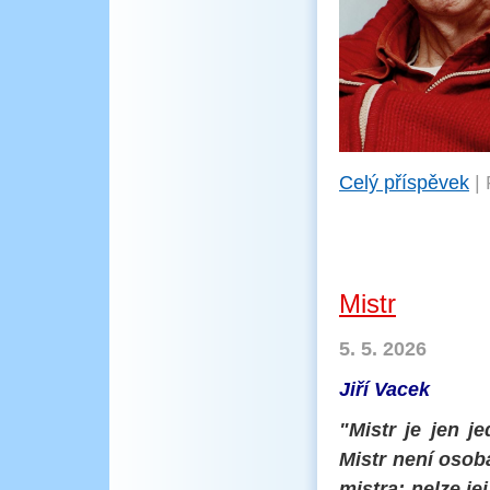
Celý příspěvek
|
Mistr
5. 5. 2026
Jiří Vacek
"Mistr je jen j
Mistr není osob
mistra; nelze je