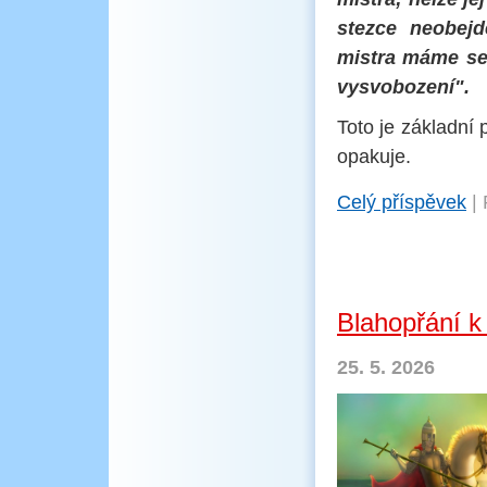
stezce neobejd
mistra máme se
vysvobození".
Toto je základní
opakuje.
Celý příspěvek
|
Blahopřání 
25. 5. 2026