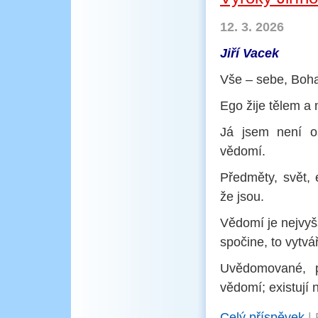
12. 3. 2026
Jiří Vacek
Vše – sebe, Boha
Ego žije tělem a
Já jsem není os
vědomí.
Předměty, svět, e
že jsou.
Vědomí je nejvyš
spočine, to vytvář
Uvědomované, p
vědomí; existují 
Celý příspěvek
|