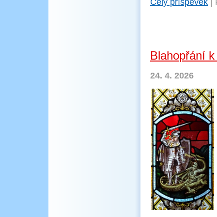
Celý příspěvek
|
Blahopřání k
24. 4. 2026