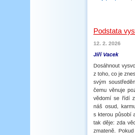
Podstata vy
12. 2. 2026
Jiří Vacek
Dosáhnout vysvo
z toho, co je zn
svým soustředění
čemu věnuje poz
vědomí se řídí z
náš osud, karmu
s kterou působí a
tak děje: zda v
zmateně. Pokud