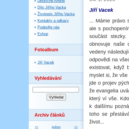
Deutsche Artikel
Dílo Jiřího Vacka
Jiří Vacek
Životopis Jiřího Vacka
... Máme právo 
Kontakty a odkazy
Podpořte nás
ale s pochopením
Eshop
součást stezky. 
obnovuje naše 
Fotoalbum
vedeny následuj
odpovědi na všec
Jiří Vacek
existovat, když 
myslet si, že vš
Vyhledávání
jde o projev pýc
že evangelia uvá
který ví vše. Kd
k dalšímu pozná
toho se přestává
Archiv článků
život...
<<
květen
>>