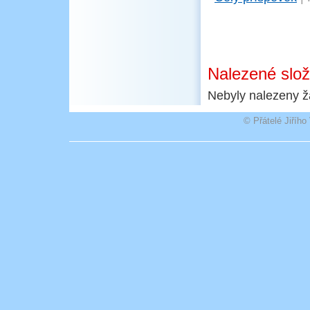
Nalezené slo
Nebyly nalezeny ž
© Přátelé Jiříh