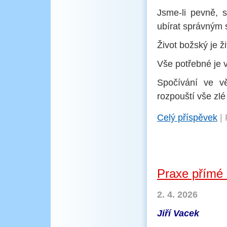
Jsme-li pevně, 
ubírat správným
Život božský je ž
Vše potřebné je 
Spočívání ve v
rozpouští vše zlé
Celý příspěvek
|
Praxe přímé 
2. 4. 2026
Jiří Vacek