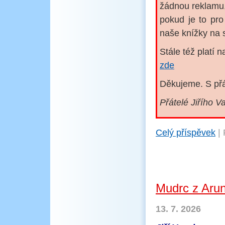
žádnou reklamu,
pokud je to pr
naše knížky na 
Stále též platí
zde
Děkujeme. S př
Přátelé Jiřího V
Celý příspěvek
|
Mudrc z Aru
13. 7. 2026