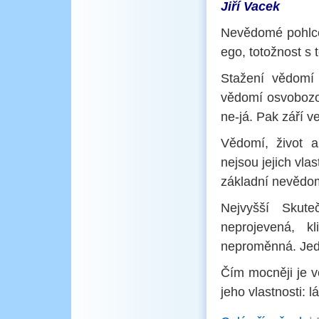
Jiří Vacek
Nevědomé pohlcen
ego, totožnost s 
Stažení vědomí
vědomí osvobozo
ne-já. Pak září v
Vědomí, život a 
nejsou jejich vla
základní nevědom
Nejvyšší Skute
neprojevená, k
neproměnná. Jedn
Čím mocněji je v
jeho vlastnosti: l