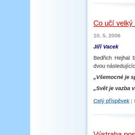
Co učí velký 
10. 5. 2006
Jiří Vacek
Bedřich Hejhal b
dvou následující
„Všemocné je s
„Svět je vazba 
Celý příspěvek
|
Výstraha pos