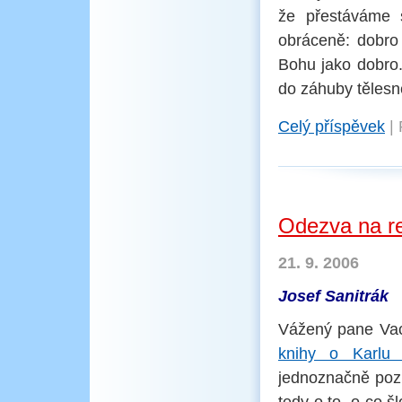
že přestáváme s
obráceně: dobro 
Bohu jako dobro.
do záhuby tělesn
Celý příspěvek
|
Odezva na r
21. 9. 2006
Josef Sanitrák
Vážený pane Vac
knihy o Karlu W
jednoznačně pozn