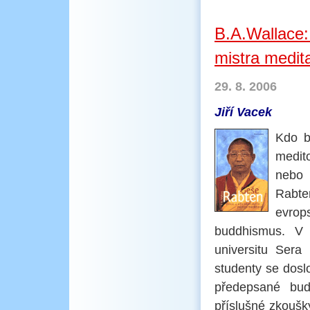
B.A.Wallace:
mistra medit
29. 8. 2006
Jiří Vacek
Kdo b
medit
nebo 
Rabte
evrop
buddhismus. V 1
universitu Ser
studenty se dos
předepsané budd
příslušné zkoušky