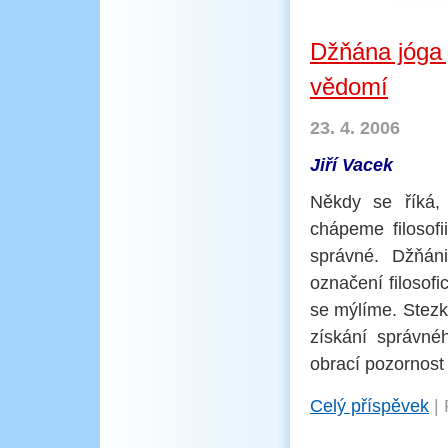
Džňána jóga 
vědomí
23. 4. 2006
Jiří Vacek
Někdy se říká, 
chápeme filosofi
správné. Džňán
označení filosof
se mýlíme. Stezk
získání správné
obrací pozornost
Celý příspěvek
|