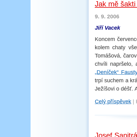
Jak mě šakti 
9. 9. 2006
Jiří Vacek
Koncem července
kolem chaty vše
Tomášová, čarova
chvíli napršelo,
„Deníček“ Faust
trpí suchem a krá
Ježíšovi o déšť. 
Celý příspěvek
|
Josef Sanitr