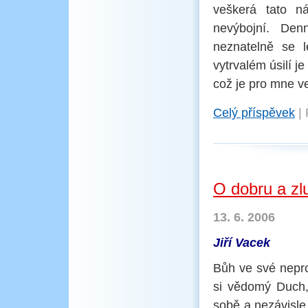
veškerá tato ná
nevýbojní. Den
neznatelně se 
vytrvalém úsilí 
což je pro mne ve
Celý příspěvek
|
O dobru a zl
13. 6. 2006
Jiří Vacek
Bůh ve své nepr
si vědomý Duch,
sobě a nezávisle 