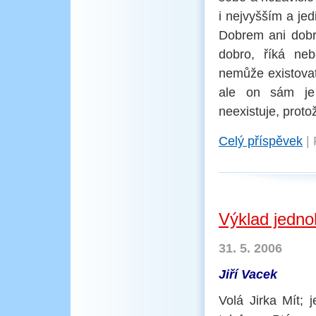
i nejvyšším a je
Dobrem ani dobré
dobro, říká ne
nemůže existovat
ale on sám je 
neexistuje, proto
Celý příspěvek
|
Výklad jedno
31. 5. 2006
Jiří Vacek
Volá Jirka Mít; 