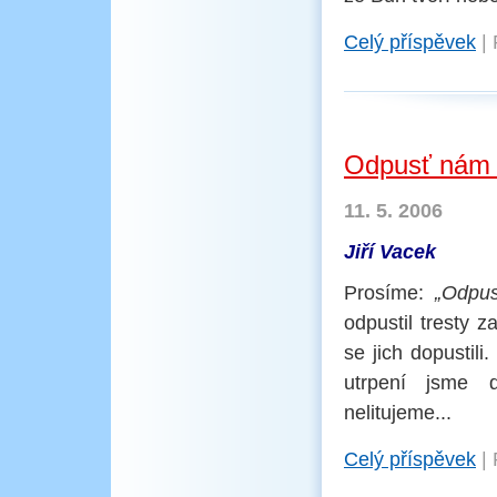
Celý příspěvek
|
Odpusť nám 
11. 5. 2006
Jiří Vacek
Prosíme:
„Odpus
odpustil tresty z
se jich dopustili
utrpení jsme d
nelitujeme...
Celý příspěvek
|