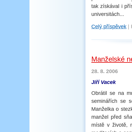
tak získával i př
universitách...
Celý příspěvek
|
Manželské n
28. 8. 2006
Jiří Vacek
Obrátil se na m
seminářích se s
Manželka o stezk
manžel před sňa
místě v životě,