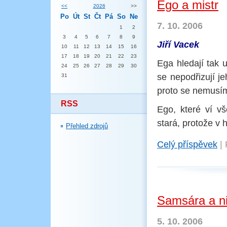
Ego a mistr
<<
2026
>>
Po
Út
St
Čt
Pá
So
Ne
7. 10. 2006
1
2
3
4
5
6
7
8
9
Jiří Vacek
10
11
12
13
14
15
16
17
18
19
20
21
22
23
Ega hledají tak 
24
25
26
27
28
29
30
se nepodřizují j
31
proto se nemusím 
RSS
Ego, které ví vš
stará, protože v 
Přehled zdrojů
Celý příspěvek
|
Samsára a n
5. 10. 2006