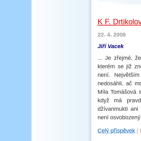
K F. Drtikolov
22. 4. 2006
Jiří Vacek
... Je zřejmé, ž
kterém se již z
není. Největším
nedosáhli, ač mo
Míla Tomášová sa
když má pravdu
džívanmukti ani
není osvobozený.
Celý příspěvek
|