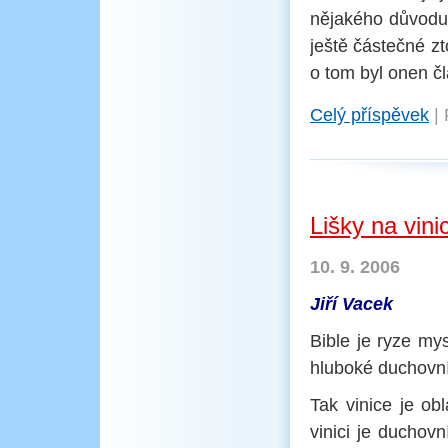
nějakého důvodu 
ještě částečné zt
o tom byl onen čl
Celý příspěvek
|
Lišky na vini
10. 9. 2006
Jiří Vacek
Bible je ryze my
hluboké duchovní 
Tak vinice je obl
vinici je duchovn