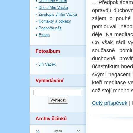
Deutsche Artikel
... Předpokládáme
Dílo Jiřího Vacka
opravdu duchovn
Životopis Jiřího Vacka
zájem o pouhé z
Kontakty a odkazy
pomlouvali nebo
Podpořte nás
děje. Na meditace
Eshop
Co však rádi vy
současně pomlu
Fotoalbum
duchovně proviň
Jiří Vacek
účastníkům hned 
svými negacemi 
Vyhledávání
kteří meditace ve
což stojí mnoho sí
Celý příspěvek
|
Archiv článků
<<
srpen
>>