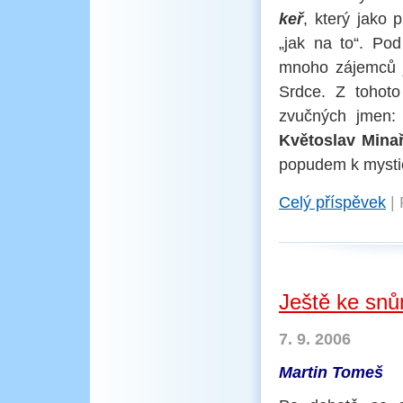
keř
, který jako
„jak na to“. Po
mnoho zájemců j
Srdce. Z tohoto
zvučných jmen
Květoslav Minař
popudem k mystic
Celý příspěvek
|
Ještě ke sn
7. 9. 2006
Martin Tomeš