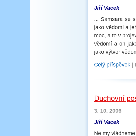
Jiří Vacek
... Samsára se s
jako vědomí a je
moc, a to v proje
vědomí a on jako
jako výtvor vědom
Celý příspěvek
|
Duchovní po
3. 10. 2006
Jiří Vacek
Ne my vládneme z