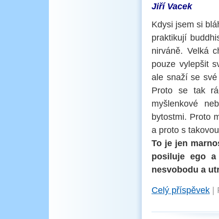
Jiří Vacek
Kdysi jsem si blá
praktikují buddh
nirváně. Velká c
pouze vylepšit s
ale snaží se své
Proto se tak rá
myšlenkové neb
bytostmi. Proto m
a proto s takovou
To je jen marno
posiluje ego a
nesvobodu a utr
Celý příspěvek
|