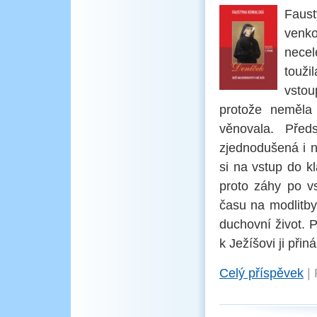
Faus
venko
necel
touži
vstou
protože neměla 
věnovala. Před
zjednodušená i n
si na vstup do k
proto záhy po v
času na modlitby.
duchovní život. P
k Ježíšovi ji při
Celý příspěvek
|