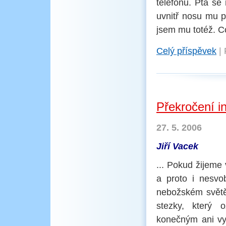
telefonu. Ptá se
uvnitř nosu mu p
jsem mu totéž. 
Celý příspěvek
|
Překročení in
27. 5. 2006
Jiří Vacek
... Pokud žijeme 
a proto i nesvo
nebožském světě
stezky, který 
konečným ani vy