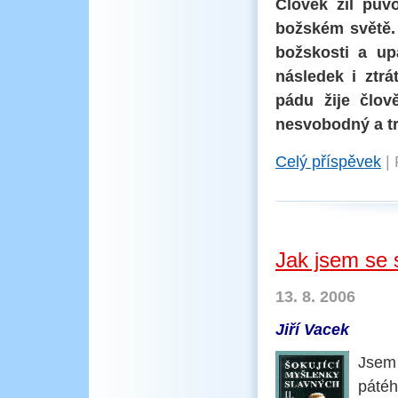
Člověk žil pů
božském světě. 
božskosti a up
následek i ztr
pádu žije člo
nesvobodný a trp
Celý příspěvek
|
Jak jsem se 
13. 8. 2006
Jiří Vacek
Jsem
pátéh