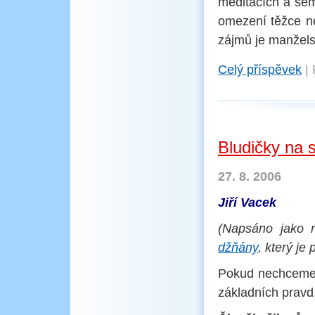
meditacích a sem
omezení těžce ne
zájmů je manžels
Celý příspěvek
|
Bludičky na 
27. 8. 2006
Jiří Vacek
(Napsáno jako 
džňány
, který je
Pokud nechceme 
základních pravd.