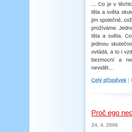
... Co je v těch
těla a světa skut
jim společné, co
prožíváme. Jedno 
těla a světa. C
jedinou skutečno
ovládá, a to i v
bezmocní a nes
nevidět...
Celý příspěvek
|
Proč ego nec
24. 4. 2006