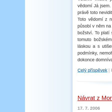
vědomí Já jsem. 
právě toto nevidi
Toto vědomí z ni
působí v něm na d
božství. To plat
tomuto božskému
láskou a s utiš
podmínky, nemoho
dokonce domnívat
Celý příspěvek
|
Návrat z Mo
17. 7. 2006