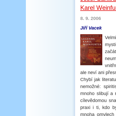
Karel Weinfu
8. 9. 2006
Jiří Vacek
Velmi
myst
začát
neumí
vnitř
ale neví ani pře
Chybí jak literat
nemožné: spiriti
mnoho slibují a 
cílevědomou snah
praxi i ti, kdo
mnoha omylech 