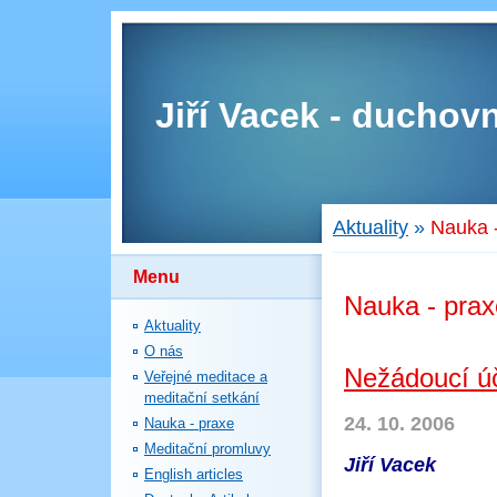
Jiří Vacek - duchovn
Aktuality
»
Nauka 
Menu
Nauka - prax
Aktuality
O nás
Nežádoucí úč
Veřejné meditace a
meditační setkání
24. 10. 2006
Nauka - praxe
Meditační promluvy
Jiří Vacek
English articles