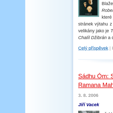
Blaž
Robe
které
stránek výtahu 
velikány jako je
T
Chalíl Džibrán
a d
Celý příspěvek
|
Sádhu Óm: S
Ramana Mah
3. 8. 2006
Jiří Vacek