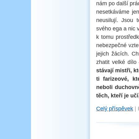
nám po další prác
nesetkáváme jen 
neusilují. Jsou 
svého ega a nic ví
k tomu prostředk
nebezpečné vztekl
jejich žácích. Ch
zhatit velké díl
stávají mistři, 
ti farizeové, k
neboli duchovně
těch, kteří je učí
Celý příspěvek
|