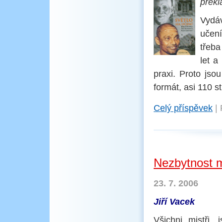
překl
Vydá
učen
třeb
let a
praxi. Proto jso
formát, asi 110 s
Celý příspěvek
|
Nezbytnost m
23. 7. 2006
Jiří Vacek
Všichni mistři,