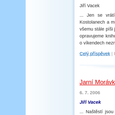
Jiří Vacek
... Jen se vrá
Kostolanech a me
všemu stále píši 
opravujeme kni
o víkendech nezn
Celý příspěvek
|
Jarní Morávk
6. 7. 2006
Jiří Vacek
... Naštěstí jsou