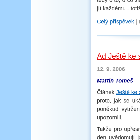
tedy o to, o co š
jít každému - tot
Celý příspěvek
|
Ad Ještě ke
12. 9. 2006
Martin Tomeš
Článek
Ještě ke
proto, jak se uk
poněkud vytržen
upozornili.
Takže pro upřesn
den uvědomují ja