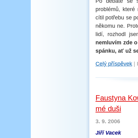
Po debatě se s
problémů, které 
cítil potřebu se 
někomu ne. Proto
lidí, rozhodl js
nemluvím zde o 
spánku, ať už s
Celý příspěvek
|
Faustyna Kow
mé duši
3. 9. 2006
Jiří Vacek