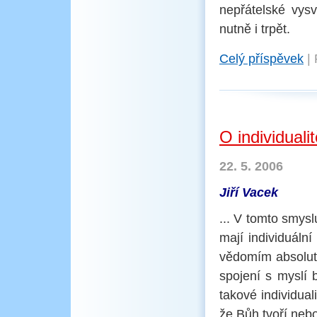
nepřátelské vys
nutně i trpět.
Celý příspěvek
|
O individuali
22. 5. 2006
Jiří Vacek
... V tomto smysl
mají individuáln
vědomím absolutní
spojení s myslí 
takové individua
že Bůh tvoří nebo