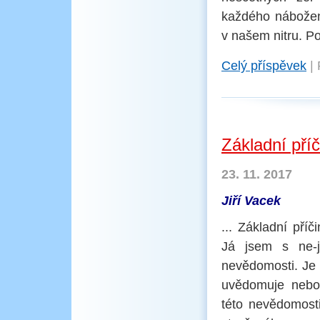
každého nábožen
v našem nitru. Po
Celý příspěvek
|
Základní pří
23. 11. 2017
Jiří Vacek
... Základní př
Já jsem s ne-j
nevědomosti. Je 
uvědomuje nebol
této nevědomost