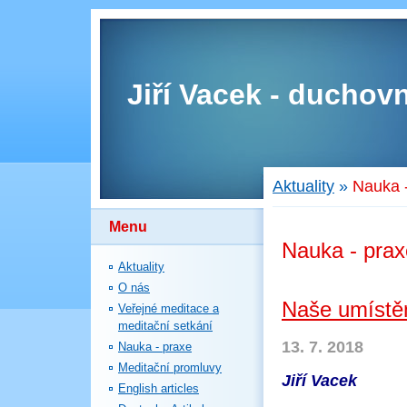
Jiří Vacek - duchovn
Aktuality
»
Nauka 
Menu
Nauka - prax
Aktuality
O nás
Naše umístěn
Veřejné meditace a
meditační setkání
13. 7. 2018
Nauka - praxe
Meditační promluvy
Jiří Vacek
English articles