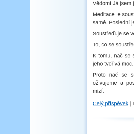
Vědomí Já jsem j
Meditace je sous
samé. Poslední j
Soustřeďuje se v
To, co se soustře
K tomu, nač se s
jeho tvořivá moc.
Proto nač se s
oživujeme a po
mizí.
Celý příspěvek
|