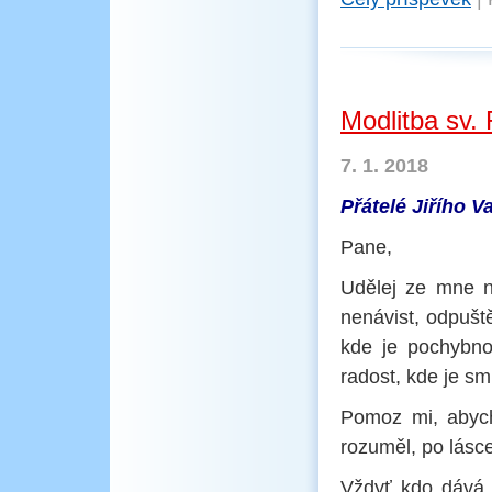
Modlitba sv. 
7. 1. 2018
Přátelé Jiřího V
Pane,
Udělej ze mne ná
nenávist, odpuště
kde je pochybnos
radost, kde je sm
Pomoz mi, abych 
rozuměl, po lásce
Vždyť kdo dává,