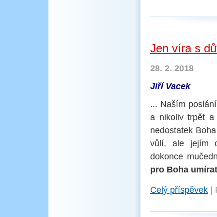
Jen víra s dů
28. 2. 2018
Jiří Vacek
... Naším poslání
a nikoliv trpět
nedostatek Boha 
vůlí, ale jejím
dokonce mučední
pro Boha umírat,
Celý příspěvek
|