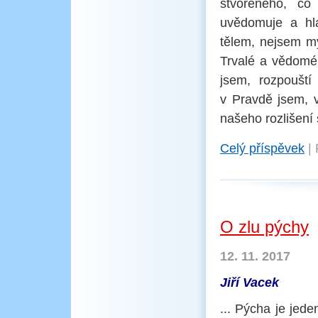
stvořeného, co
uvědomuje a hl
tělem, nejsem my
Trvalé a vědomé
jsem, rozpouští
v Pravdě jsem, 
našeho rozlišení 
Celý příspěvek
|
O zlu pýchy
12. 11. 2017
Jiří Vacek
... Pýcha je jed