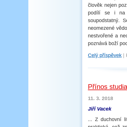
člověk nejen poz
podílí se i n
soupodstatný. 
neomezené vědomí
nestvořené a ne
poznává boží podst
Celý příspěvek
|
Přínos studi
11. 3. 2018
Jiří Vacek
... Z duchovní l