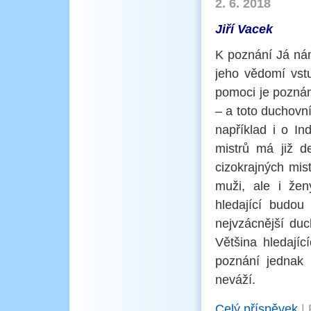
2. 6. 2018
Jiří Vacek
K poznání Já ná
jeho vědomí vst
pomoci je poznán
– a toto duchovní
například i o In
mistrů má již d
cizokrajných mis
muži, ale i žen
hledající budou
nejvzácnější duc
Většina hledajíc
poznání jednak 
neváží.
Celý příspěvek
|