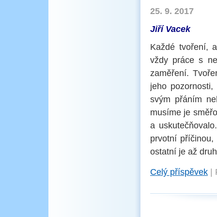
25. 9. 2017
Jiří Vacek
Každé tvoření, 
vždy práce s nes
zaměření. Tvoře
jeho pozornosti, 
svým přáním neb
musíme je směřov
a uskutečňovalo
prvotní příčinou,
ostatní je až dru
Celý příspěvek
|