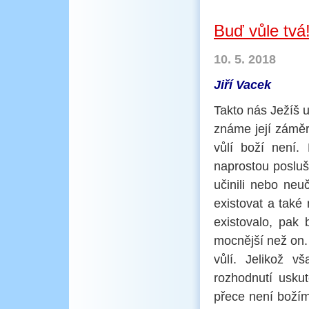
Buď vůle tvá
10. 5. 2018
Jiří Vacek
Takto nás Ježíš u
známe její záměry
vůlí boží není. 
naprostou posluš
učinili nebo neu
existovat a také
existovalo, pak
mocnější než on.
vůlí. Jelikož 
rozhodnutí uskut
přece není božím