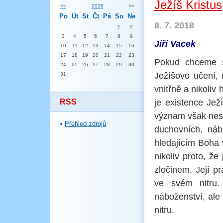
Ježíš Kristus
<<
2026
>>
Po
Út
St
Čt
Pá
So
Ne
8. 7. 2018
1
2
3
4
5
6
7
8
9
Jiří Vacek
10
11
12
13
14
15
16
17
18
19
20
21
22
23
Pokud chceme s
24
25
26
27
28
29
30
Ježíšovo učení,
31
vnitřně a nikoliv
RSS
je existence Je
význam však nesp
Přehled zdrojů
duchovních, náb
hledajícím Boha 
nikoliv proto, že 
zločinem. Její p
ve svém nitru.
náboženství, ale
nitru.