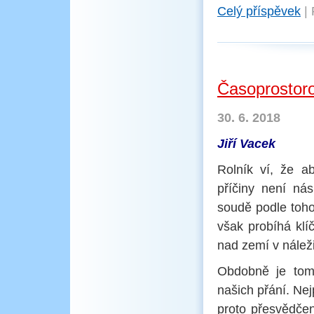
Celý příspěvek
|
Časoprostoro
30. 6. 2018
Jiří Vacek
Rolník ví, že ab
příčiny není ná
soudě podle toho,
však probíhá klí
nad zemí v náleži
Obdobně je tom
našich přání. Ne
proto přesvědčen