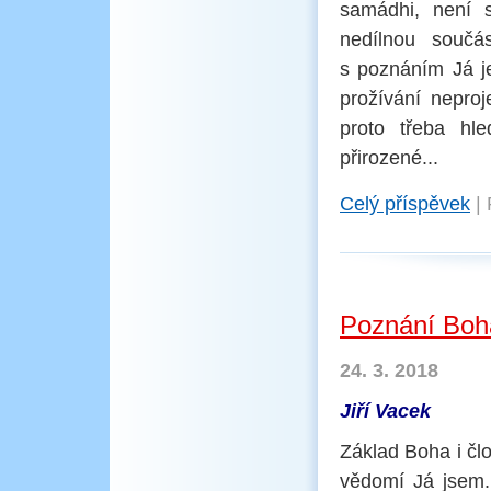
samádhi, není s
nedílnou součás
s poznáním Já je
prožívání neproj
proto třeba hle
přirozené...
Celý příspěvek
|
Poznání Boh
24. 3. 2018
Jiří Vacek
Základ Boha i čl
vědomí Já jsem.