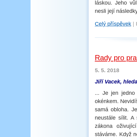
láskou. Jeho vů
nesli její následky
Celý příspěvek
|
Rady pro pra
5. 5. 2018
Jiří Vacek, hleda
... Je jen jedn
okénkem. Nevidíš j
samá obloha. Je
neustále sílit. 
zákona oživují
stáváme. Když nev