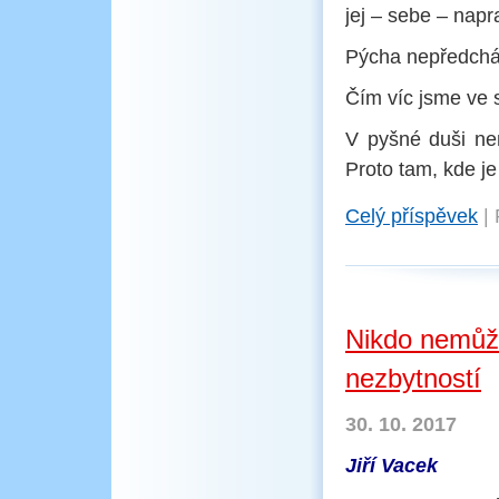
jej – sebe – napra
Pýcha nepředcház
Čím víc jsme ve s
V pyšné duši ne
Proto tam, kde je
Celý příspěvek
|
Nikdo nemůže
nezbytností
30. 10. 2017
Jiří Vacek