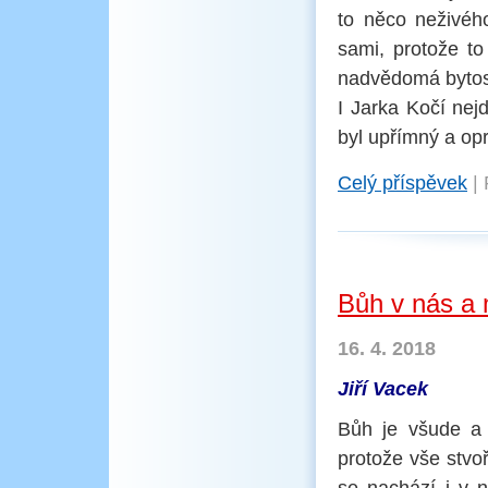
to něco neživého
sami, protože to
nadvědomá bytost 
I Jarka Kočí nej
byl upřímný a opra
Celý příspěvek
|
Bůh v nás a
16. 4. 2018
Jiří Vacek
Bůh je všude a 
protože vše stvoř