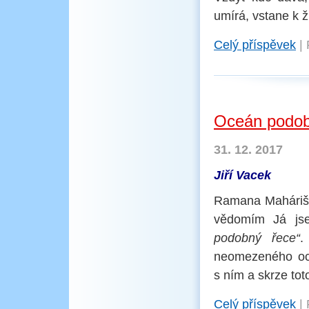
umírá, vstane k ž
Celý příspěvek
|
Oceán podob
31. 12. 2017
Jiří Vacek
Ramana Maháriši,
vědomím Já js
podobný řece“
.
neomezeného oce
s ním a skrze tot
Celý příspěvek
|