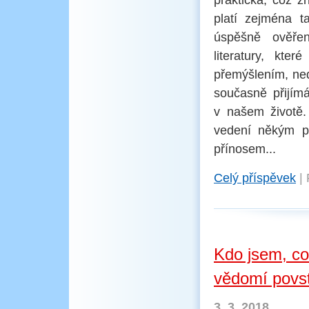
praktická, což z
platí zejména t
úspěšně ověřen
literatury, kte
přemýšlením, ned
současně přijímá
v našem životě.
vedení někým po
přínosem...
Celý příspěvek
|
Kdo jsem, co
vědomí povs
3. 3. 2018