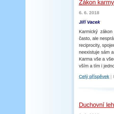
Zákon karmy 
6. 6. 2018
Jiří Vacek
Karmický zákon n
často, ale nespr
reciprocity, spo
neexistuje sám a 
Karma vše a všec
vším a tím i jed
Celý příspěvek
|
Duchovní le