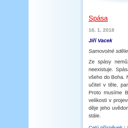
Spása
16. 1. 2018
Jiří Vacek
Samovolné sděle
Ze spásy nemůž
neexistuje. Sp
všeho do Boha. N
učitel v těle, 
Proto musíme Bo
velikosti v proj
děje jeho uvědo
stále.
Celý příspěvek
|