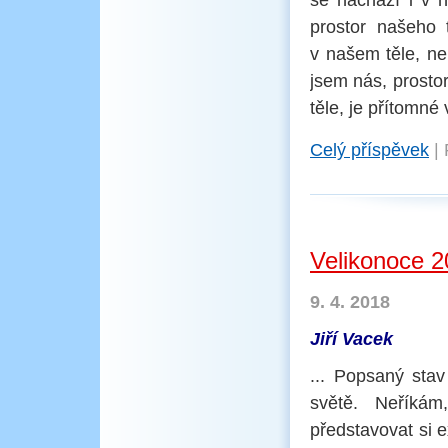
se nachází i v 
prostor našeho 
v našem těle, n
jsem nás, prosto
těle, je přítomné
Celý příspěvek
|
Velikonoce 
9. 4. 2018
Jiří Vacek
... Popsaný stav
světě. Neříká
představovat si e