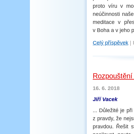
proto víru v m
neúčinnosti naše
meditace v přes
v Boha a v jeho 
Celý příspěvek
|
Rozpouštění 
16. 6. 2018
Jiří Vacek
... Důležité je p
z pravdy, že nej
pravdou. Řešit 