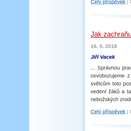
Celý příspěvek
|
Jak zachraňuj
16. 5. 2018
Jiří Vacek
... Správnou prax
osvobozujeme z 
světcům toto po
vedení žáků a ta
nebožských zrod
Celý příspěvek
|