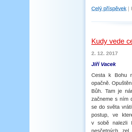
Celý příspěvek
|
Kudy vede ce
2. 12. 2017
Jiří Vacek
Cesta k Bohu n
opačně. Opuštění
Bůh. Tam je nám
začneme s ním d
se do světa vrát
postup, ve kte
v sobě nalezli 
nesčetných zel