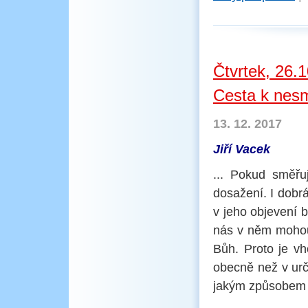
Čtvrtek, 26.
Cesta k nesm
13. 12. 2017
Jiří Vacek
... Pokud směřu
dosažení. I dobr
v jeho objevení 
nás v něm mohou
Bůh. Proto je v
obecně než v urči
jakým způsobem