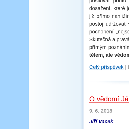
posilovat pouto
dosažení, které 
již přímo nahlíž
postoj udržovat
pochopení „nejs
Skutečná a pravá
přímým poznáním
tělem, ale vědom
Celý příspěvek
|
O vědomí Já
9. 6. 2018
Jiří Vacek