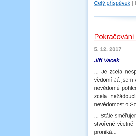
Celý příspěvek
|
Pokračování
5. 12. 2017
Jiří Vacek
... Je zcela nes
vědomí Já jsem a
nevědomé pohlce
zcela nežádoucí
nevědomost o So
... Stále směřuj
stvořené včetně 
proniká...