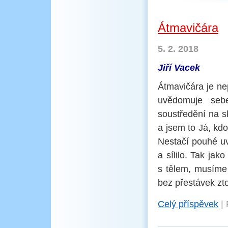
Átmavičára
5. 2. 2018
Jiří Vacek
Átmavičára je ne
uvědomuje seb
soustředění na s
a jsem to Já, kd
Nestačí pouhé uv
a sílilo. Tak ja
s tělem, musíme
bez přestávek zt
Celý příspěvek
|