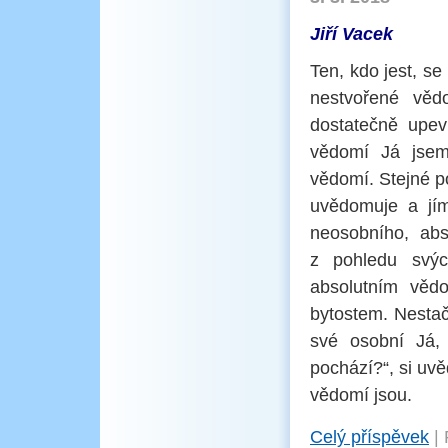
Jiří Vacek
Ten, kdo jest, se
nestvořené vě
dostatečně upev
vědomí Já jsem
vědomí. Stejné p
uvědomuje a jím
neosobního, abs
z pohledu svýc
absolutním věd
bytostem. Nestač
své osobní Já,
pochází?“, si uv
vědomí jsou.
Celý příspěvek
|