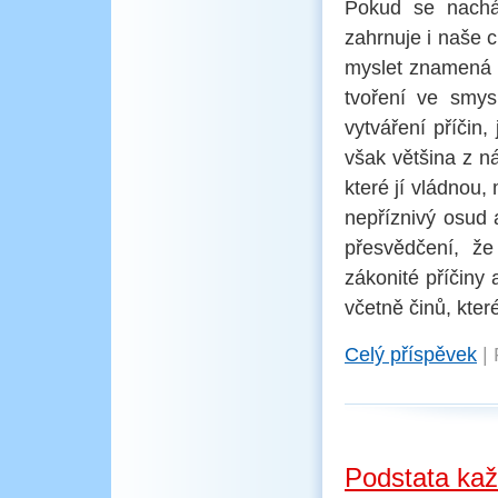
Pokud se nachá
zahrnuje i naše ci
myslet znamená v
tvoření ve smys
vytváření příčin,
však většina z n
které jí vládnou,
nepříznivý osud
přesvědčení, ž
zákonité příčiny
včetně činů, kte
Celý příspěvek
|
Podstata kaž