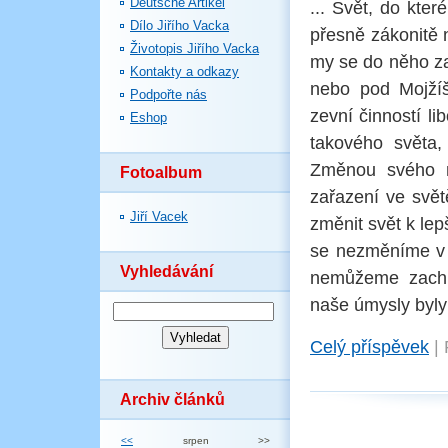
Deutsche Artikel
... Svět, do kte
Dílo Jiřího Vacka
přesně zákonitě n
Životopis Jiřího Vacka
my se do něho za
Kontakty a odkazy
nebo pod Mojžíš
Podpořte nás
zevní činností l
Eshop
takového světa
Změnou svého m
Fotoalbum
zařazení ve svět
Jiří Vacek
změnit svět k le
se nezměníme v 
Vyhledávání
nemůžeme zachr
naše úmysly byly
Celý příspěvek
|
Archiv článků
<<
srpen
>>